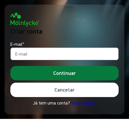
Criar conta
E‑mail*
Continuar
Cancelar
Já tem uma conta?
Iniciar sessão