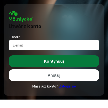
Utwórz konto
E‑mail*
Kontynuuj
Anuluj
Masz już konto?
Zaloguj się