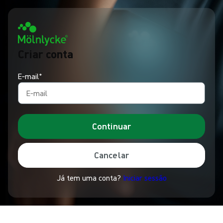
Criar conta
E‑mail*
Continuar
Cancelar
Já tem uma conta?
Iniciar sessão