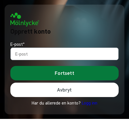
Opprett konto
E‑post*
Fortsett
Avbryt
Har du allerede en konto?
Logg inn