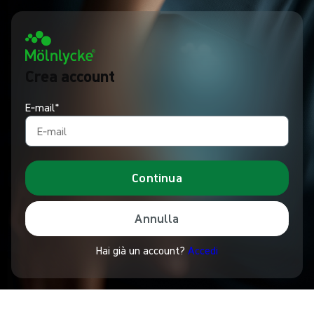
Crea account
E‑mail*
Continua
Annulla
Hai già un account?
Accedi