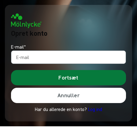
Opret konto
E-mail*
Fortsæt
Annuller
Har du allerede en konto?
Log ind