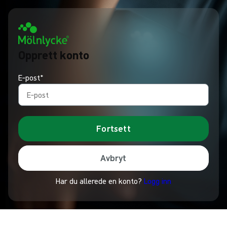
Opprett konto
E‑post*
Fortsett
Avbryt
Har du allerede en konto?
Logg inn