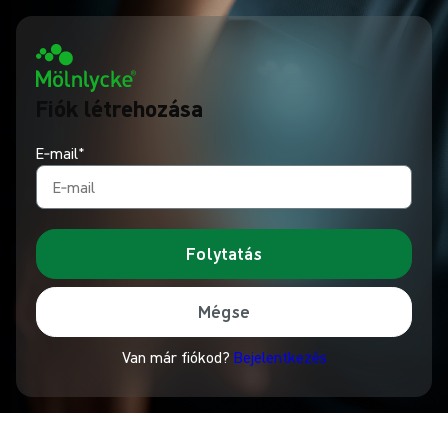
Fiók létrehozása
E‑mail*
Folytatás
Mégse
Van már fiókod?
Bejelentkezés