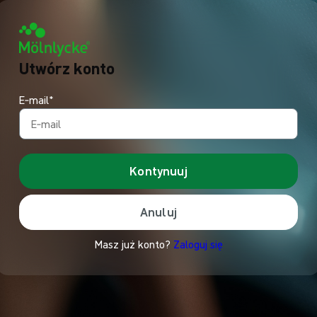
Utwórz konto
E‑mail*
Kontynuuj
Anuluj
Masz już konto?
Zaloguj się