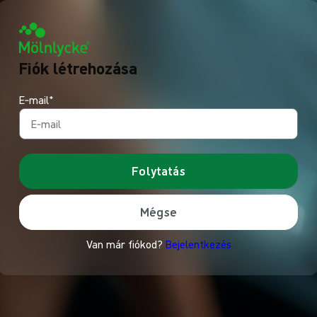
Fiók létrehozása
E‑mail*
Folytatás
Mégse
Van már fiókod?
Bejelentkezés