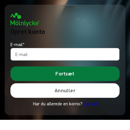
Opret konto
E-mail*
Fortsæt
Annuller
Har du allerede en konto?
Log ind