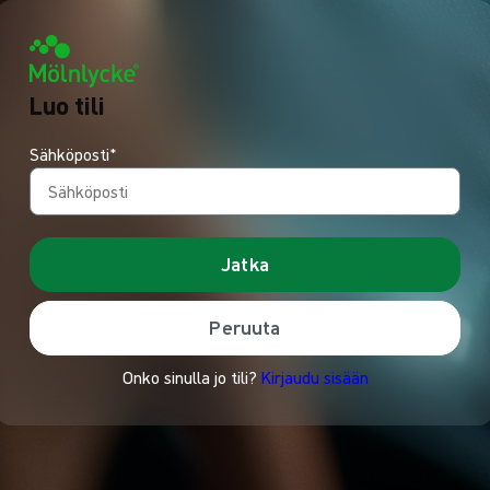
Luo tili
Sähköposti*
Jatka
Peruuta
Onko sinulla jo tili?
Kirjaudu sisään