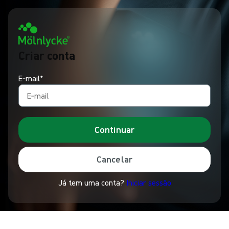
Criar conta
E‑mail*
Continuar
Cancelar
Já tem uma conta?
Iniciar sessão