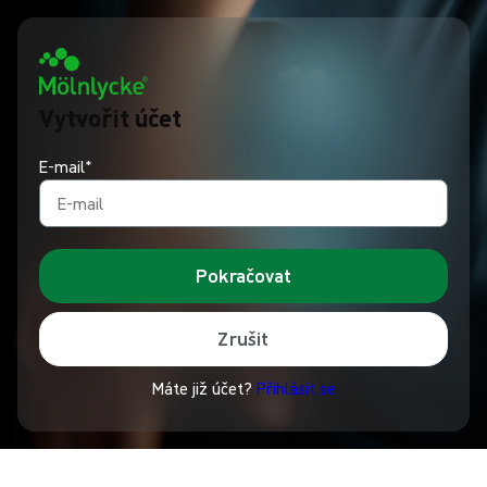
Vytvořit účet
E-mail*
Pokračovat
Zrušit
Máte již účet?
Přihlásit se