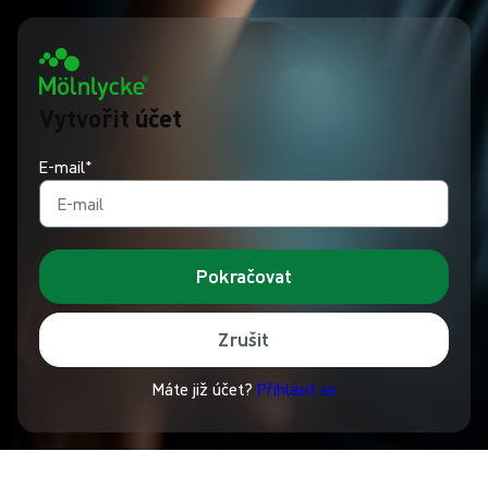
Vytvořit účet
E-mail*
Pokračovat
Zrušit
Máte již účet?
Přihlásit se