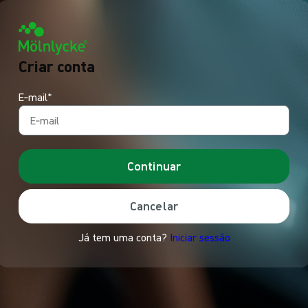
Criar conta
E‑mail*
Continuar
Cancelar
Já tem uma conta?
Iniciar sessão