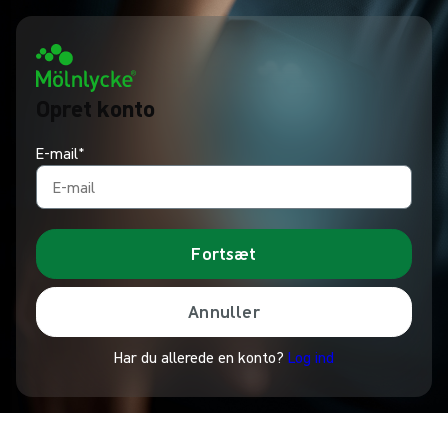
Opret konto
E-mail*
Fortsæt
Annuller
Har du allerede en konto?
Log ind