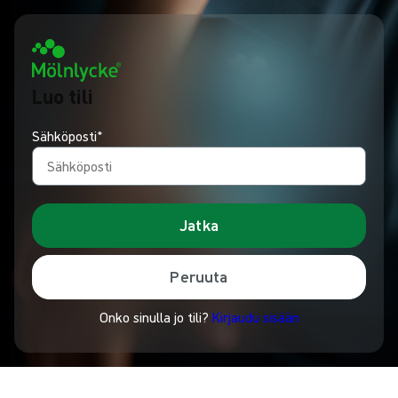
Luo tili
Sähköposti*
Jatka
Peruuta
Onko sinulla jo tili?
Kirjaudu sisään