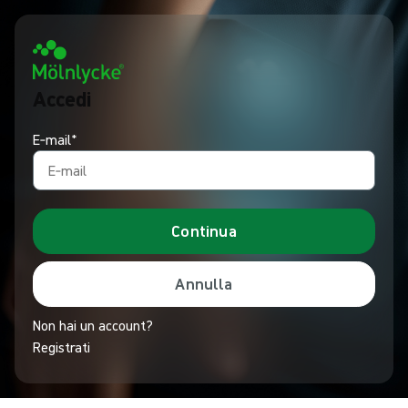
Accedi
E‑mail*
Continua
Annulla
Non hai un account?
Registrati