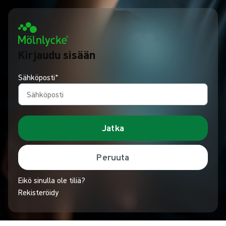
Kirjaudu sisään
Sähköposti*
Jatka
Peruuta
Eikö sinulla ole tiliä?
Rekisteröidy