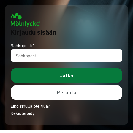
Kirjaudu sisään
Sähköposti*
Jatka
Peruuta
Eikö sinulla ole tiliä?
Rekisteröidy