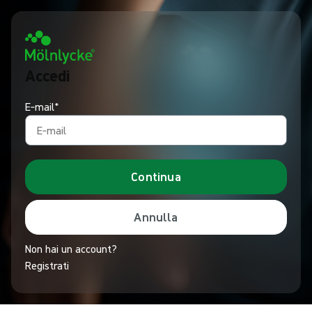
Accedi
E‑mail*
Continua
Annulla
Non hai un account?
Registrati