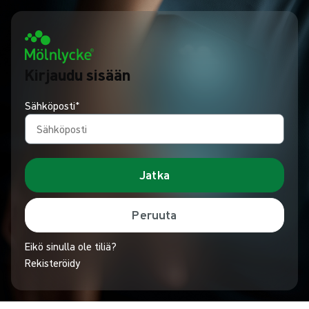
Kirjaudu sisään
Sähköposti*
Jatka
Peruuta
Eikö sinulla ole tiliä?
Rekisteröidy