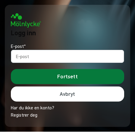
Logg inn
E‑post*
Fortsett
Avbryt
Har du ikke en konto?
Registrer deg