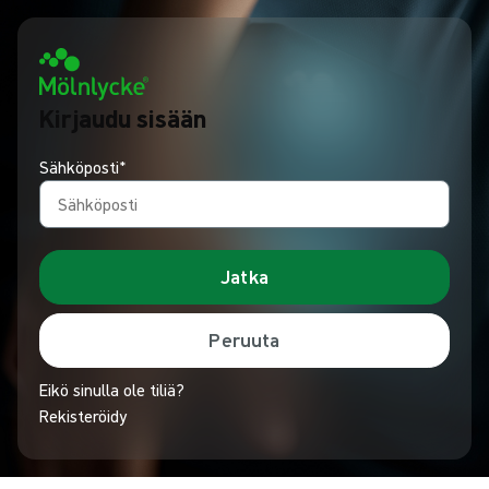
Kirjaudu sisään
Sähköposti*
Jatka
Peruuta
Eikö sinulla ole tiliä?
Rekisteröidy