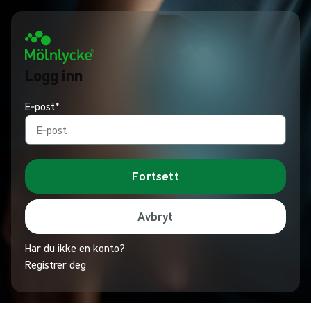
Logg inn
E‑post*
Fortsett
Avbryt
Har du ikke en konto?
Registrer deg