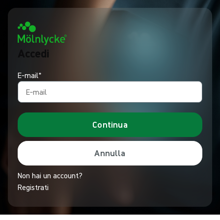
Accedi
E‑mail*
Continua
Annulla
Non hai un account?
Registrati