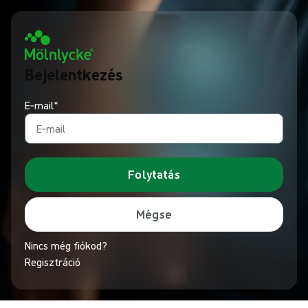
Bejelentkezés
E‑mail*
Folytatás
Mégse
Nincs még fiókod?
Regisztráció