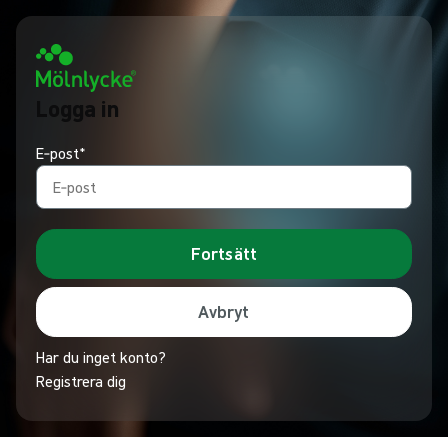
Logga in
E‑post*
Fortsätt
Avbryt
Har du inget konto?
Registrera dig