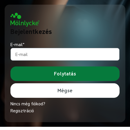
Bejelentkezés
E‑mail*
Folytatás
Mégse
Nincs még fiókod?
Regisztráció