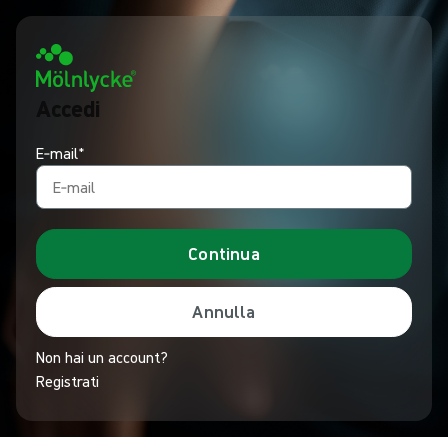
Accedi
E‑mail*
Continua
Annulla
Non hai un account?
Registrati