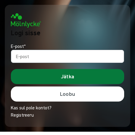
Logi sisse
E‑post*
Jätka
Loobu
Kas sul pole kontot?
Registreeru