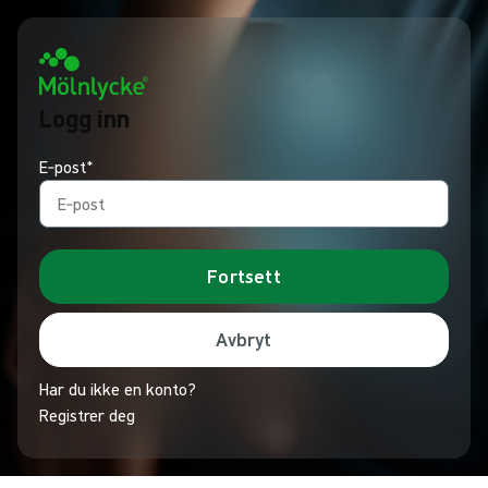
Logg inn
E‑post*
Fortsett
Avbryt
Har du ikke en konto?
Registrer deg