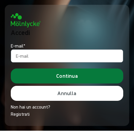
Accedi
E‑mail*
Continua
Annulla
Non hai un account?
Registrati